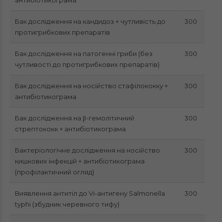
антибіотикограма
Бак дослідження на кандидоз + чутливість до
300
протигрибкових препаратів
Бак дослідження на патогенні гриби (без
300
чутливості до протигрибкових препаратів)
Бак дослідження на носійство стафілококку +
300
антибіотикограма
Бак дослідження на β-гемолітичний
300
стрептококк + антибіотикограма
Бактеріологічне дослідження на носійство
300
кишкових інфекцій + антибіотикограма
(профілактичний огляд)
Виявлення антитіл до Vi-антигену Salmonella
300
typhi (збудник черевного тифу)