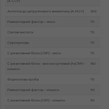
(А-ССР)
Антитіла до цитрулінового виментину (А-МСV)
500
Ревматоїдний фактор – якісн.
70
Сіалові кислоти
70
Серомукоїди
70
С-реактивний білок (CRP) – якісн.
70
С-реактивний білок – високочутливий (hsCRP) –
160
кількісн.
Формолова проба
70
Ревматоїдний фактор – кількісн.
90
С-реактивний білок (CRP) – кількісн.
90