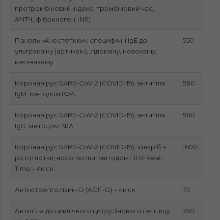
протромбіновий індекс, тромбіновий час,
АЧТЧ, фібриноген, INR)
Панель «Анестетики»: специфічні IgE до:
550
ультракаїну (артикаїн), лідокаїну, новокаїну,
мепівакаїну
Коронавірус SARS-CoV-2 (COVID-19), антитіла
580
IgМ, методом ІФА
Коронавірус SARS-CoV-2 (COVID-19), антитіла
580
IgG, методом ІФА
Коронавірус SARS-CoV-2 (COVID-19), зішкріб з
1600
ротоглотки, носоглотки, методом ПЛР Real-
Time – якісн.
Антистрептолізин-О (АСЛ-О) – якісн.
70
Антитіла до циклічного цитрулінового пептиду
350