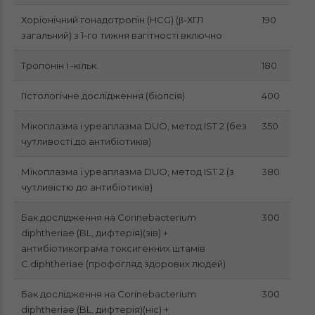
Хоріонічний гонадотропін (HCG) (β-ХГЛ
190
загальний) з 1-го тижня вагітності включно
Тропонін I -кільк.
180
Гістологічне дослідження (біопсія)
400
Мікоплазма і уреаплазма DUO, метод IST 2 (без
350
чутливості до антибіотиків)
Мікоплазма і уреаплазма DUO, метод IST 2 (з
380
чутливістю до антибіотиків)
Бак дослідження на Corinebacterium
300
diphtheriae (BL, дифтерія)(зів) +
антибіотикограма токсигенних штамів
С.diphtheriae (профогляд здорових людей)
Бак дослідження на Corinebacterium
300
diphtheriae (BL, дифтерія)(ніс) +