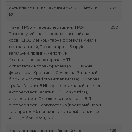
Антитіла до ВІЛ 1/2 + антиген р24 ВІЛ1 (anti-HIV
250
1/2)
Пакет №051 «Передопераційний №2»:
1200
Розгорнутий аналіз крові (загальний аналіз
крові, ШОЕ, лейкоцитарна формула); Аналіз
сечі загальний; Глюкоза крові; Білірубін
загальний, прямий, непрямий;
Аланінамінотрансфераза (АЛТ);
Аспартатамінотрансфераза (АСТ); Лужна
фосфатаза; Креатинін; Сечовина; Загальний
білок; g – глутамілтранспептидаза; Тимолова
проба; Гепатит В HbsAg (поверхневий антиген),
експрес-тест; Гепатит C (HCV антитіла),
експрес-тест; Сифіліс, експрес-тест; ВІЛ,
експрес-тест; Коагулограма (протромбіновий
час, протромбіновий індекс, тромбіновий час,
АЧТЧ, фібриноген, INR)
Коагулограма (протромбіновий час,
265