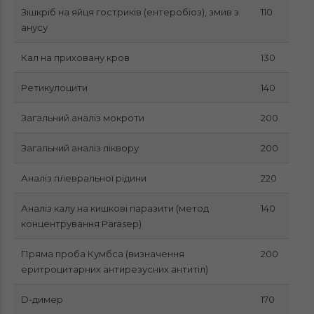
Зішкріб на яйця гостриків (ентеробіоз), змив з
110
анусу
Кал на приховану кров
130
Ретикулоцити
140
Загальний аналіз мокроти
200
Загальний аналіз ліквору
200
Аналіз плевральної рідини
220
Аналіз калу на кишкові паразити (метод
140
концентрування Parasep)
Пряма проба Кумбса (визначення
200
еритроцитарних антирезусних антитіл)
D-димер
170