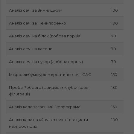
Аналіз сечі за Зимницьким
100
Аналіз сечі за Нечипоренко
100
Аналіз сечі на білок (добова порція)
70
Аналіз сечі на кетони
70
Аналіз сечі на цукор (добова порція)
70
Мікроальбумінурія + креатинін сечі, САС
150
Проба Реберга (швидкість клубочкової
130
фільтрації)
Аналіз кала загальний (копрограма)
150
Аналіз кала на яйця гельмінтів та цисти
100
найпростіших