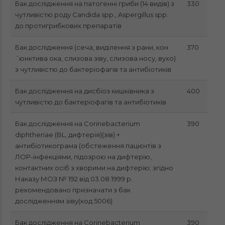
Бак дослідження на патогенні гриби (14 видів) з
330
чутливістю роду Candida spp., Aspergillus spp.
до протигрибкових препаратів
Бак дослідження (сеча, виділення з рани, кон
370
´юнктива ока, слизова зіву, слизова носу, вухо)
з чутливістю до бактеріофагів та антибіотиків
Бак дослідження на дисбіоз кишківника з
400
чутливістю до бактеріофагів та антибіотиків
Бак дослідження на Corinebacterium
390
diphtheriae (BL, дифтерія)(зів) +
антибіотикограма (обстеження пацієнтів з
ЛОР-інфекціями, підозрою на дифтерію,
контактних осіб з хворими на дифтерію; згідно
Наказу МОЗ № 192 від 03.08.1999 р.
рекомендовано призначати з бак
дослідженням зіву(код 5006)
Бак дослідження на Corinebacterium
390