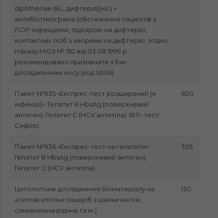
diphtheriae (BL, дифтерія)(ніс) +
антибіотикограма (обстеження пацієнтів з
ЛОР-інфекціями, підозрою на дифтерію,
контактних осіб з хворими на дифтерію; згідно
Наказу МОЗ № 192 від 03.08.1999 р.
рекомендовано призначати з бак
дослідженням носу (код 5006)
Пакет №935 «Експрес-тест розширений (4
600
інфекції)»: Гепатит В HbsAg (поверхневий
антиген); Гепатит C (HCV антитіла); ВІЛ- тест;
Сифіліс
Пакет №936 «Експрес-тест на гепатити»:
305
Гепатит В HbsAg (поверхневий антиген);
Гепатит C (HCV антитіла)
Цитологічне дослідження біоматеріалу на
130
атипові клітини (зішкріб з шийки матки,
синовіальна рідина та ін.)