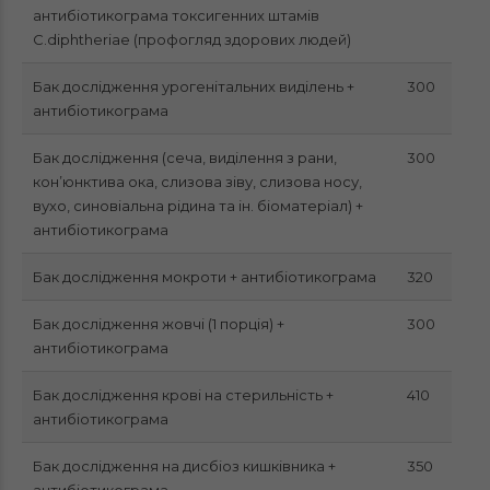
антибіотикограма токсигенних штамів
С.diphtheriae (профогляд здорових людей)
Бак дослідження урогенітальних виділень +
300
антибіотикограма
Бак дослідження (сеча, виділення з рани,
300
кон’юнктива ока, слизова зіву, слизова носу,
вухо, синовіальна рідина та ін. біоматеріал) +
антибіотикограма
Бак дослідження мокроти + антибіотикограма
320
Бак дослідження жовчі (1 порція) +
300
антибіотикограма
Бак дослідження крові на стерильність +
410
антибіотикограма
Бак дослідження на дисбіоз кишківника +
350