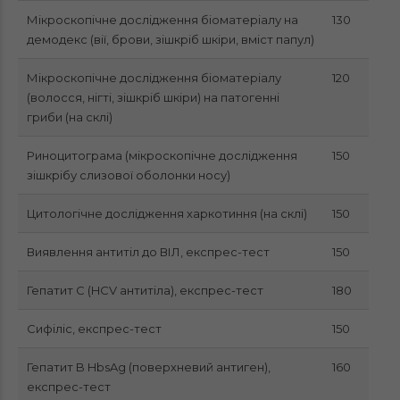
Мікроскопічне дослідження біоматеріалу на
130
демодекс (вії, брови, зішкріб шкіри, вміст папул)
Мікроскопічне дослідження біоматеріалу
120
(волосся, нігті, зішкріб шкіри) на патогенні
гриби (на склі)
Риноцитограма (мікроскопічне дослідження
150
зішкрібу слизової оболонки носу)
Цитологічне дослідження харкотиння (на склі)
150
Виявлення антитіл до ВІЛ, експрес-тест
150
Гепатит С (HCV антитіла), експрес-тест
180
Сифіліс, експрес-тест
150
Гепатит B HbsAg (поверхневий антиген),
160
експрес-тест