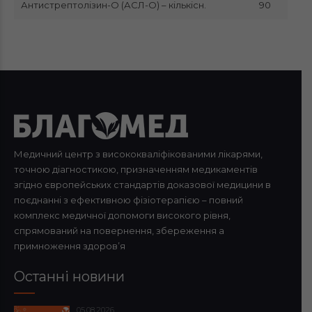
Антистрептолізин-О (АСЛ-О) – кількісн.
90
Медичний центр з висококваліфікованими лікарями,
точною діагностикою, призначенням медикаментів
згідно європейських стандартів доказової медицини в
поєднанні з ефективною фізіотерапією – повний
комплекс медичної допомоги високого рівня,
спрямований на повернення, збереження а
примноження здоров’я
Останні новини
05.08.2026