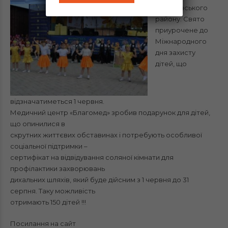
Ківерцівського
району. Свято
приурочене до
Міжнародного
дня захисту
дітей, що
відзначатиметься 1 червня.
Медичний центр «Благомед» зробив подарунок для дітей,
що опинилися в
скрутних життєвих обставинах і потребують особливої
соціальної підтримки –
сертифікат на відвідування соляної кімнати для
профілактики захворювань
дихальних шляхів, який буде дійсним з 1 червня до 31
серпня. Таку можливість
отримають 150 дітей !!!
Посилання на сайт