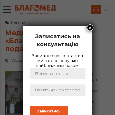
Новини
×
Медичний центр
Записатись на
«Благомед» зробив
консультацію
подарунок для дітей
Залиште свої контакти і
10.06.2016
ми зателефонуємо
найближчим часом!
Дитячий
фестиваль
«Острів
дитинства»
відбувся
29.05.2016
року в селі
Озерце