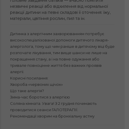
головне завдання батьків — вчасно помітити
незвичні реакції або відхилення від нормальної
реакції дитини на певні складові її оточення: їжу,
матеріали, цвітіння рослин, пил та ін.
Дитинка з алергічним захворюванням потребує
високоспеціалізованої допомоги дитячого лікаря-
алерголога, тому що чим раніше в дитячому віці буде
розпочате лікування, тим вище шанси не лише на
покращення стану, а і на повне одужання або
тривале повноцінне життя без важких проявів
алергії.
Корисні посилання:
Хвороба «червоних щічок»
Що таке алергія?
Зима-час боротися з алергією
Соляна кімната. Увага! З 2 грудня починають
проводитися сеанси ГАЛОТЕРАПІЇ.
Рекомендації хворим на бронхіальну астму