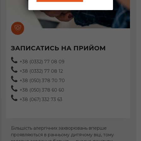
ЗАПИСАТИСЬ НА ПРИЙОМ
+38 (0332) 77 08 09
+38 (0332) 77 08 12
+38 (050) 378 70 70
+38 (050) 378 60 60
+38 (067) 332 73 63
Більшість алергічних захворювань вперше
проявляються в ранньому дитячому віці, тому