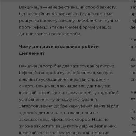
Пр
Вакцинація — найефективніший спосіб захисту
за
від інфекційних захворювань. Імунна система
пр
реагує на введену вакцину, виробляючи імунітет
ін
проти інфекції, і таким чином формує у вашої
де
дитини захист проти хвороби.
Чо
Чому для дитини важливо робити
ні
щеплення?
За
Вакцинація потрібна для захисту вашої дитини.
ва
Інфекційні хвороби дуже небезпечні, можуть
ін
викликати ускладнення , інвалідність, деякі –
сп
смерть.
Вакцинація захищає вашу дитину від
Чи
інфекцій, запобігає важкому перебігу хвороби й
ст
ускладненням – у випадку інфікування.
Загартовування, добре харчування важливі для
Ін
здоров’я дитини, але, на жаль, вони не
по
захищають від інфекційних хвороб. Ніщо не
іс
зможе захистити вашу дитину від небезпечних
ін
інфекцій краще за вакцинацію. Альтернатив