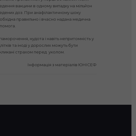
едення вакцини в одному випадку на мільйон
едених доз. При анафілактичному шоку
обхідна правильно і вчасно надана медична
помога.
паморочення, нудота і навіть непритомність у
длітків та іноді у дорослих можуть бути
кликані страхом перед уколом.
Інформація з матеріалів ЮНІСЕФ