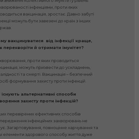
и зниженні колективного імунітету рівень
хворюваності інфекціями, проти яких
оводиться вакцинація, зростає. Давно забуті
фекції можуть бути завезені до країн з інших
ржав.
му вакцинуватися від інфекції краще,
ж перехворіти й отримати імунітет?
хворювання, проти яких проводиться
кцинація, можуть призвести до ускладнень,
валідності та смерті. Вакцинація – безпечний
осіб формування захисту проти інфекцій.
 існують альтернативні способи
ворення захисту проти інфекцій?
ших перевірених ефективних способів
передження інфекційних захворювань не
нує. Загартовування, повноцінне харчування та
ші елементи здорового способу життя дуже