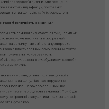
жливі для здоров’я дитини. Але все це не
же захистити від інфекцій, проти яких
оводиться вакцинація, та їхніх ускладнень.
 таке безпечність вакцини?
зпечність вакцини визначається тим, наскільки
сто вона може викликати тяжкі реакцій.
акція на вакцину – це зміна стану здоров’я,
в’язана з властивостями самої вакцини, тобто
її компонентами (консервантом,
абілізатором, ад’ювантом, збудником хвороби
живим чи вбитим).
 всі зміни у стані дитини після вакцинації є
акціями на вакцину. Частіше порушення
оров’я пов’язані із захворюваннями, що
іглись у часі в період після вакцинації. При будь
якому погіршенні стану дитини після вакцинації
 має оглянути лікар.