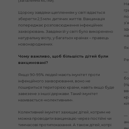
(запалення кістки).
На
гр
Щороку завдяки щепленням у світі вдається
по
зберегти 2,5 млн. дитячих життів. Вакцинація
з’
попереджає розповсюдження інфекційних
зд
захворювань. Завдяки їй у світі було викоренено
на
натуральну віспу, у багатьох країнах – правець
новонароджених.
Як
Чому важливо, щоб більшість дітей були
Ре
вакциновані?
— 
Якщо 90-95% людей мають імунітет проти
бо
інфекційного захворювання, воно не
(п
пошириться територією країни, навіть якщо буде
вв
завезене з іншої держави. Такий імунітет
кр
називається «колективним».
кіл
Колективний імунітет захищає дітей, котрим не
— 
можна проводити вакцинацію через постійні чи
ан
тимчасові протипоказання. А також дітей, котрі
як