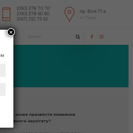
(050) 378 70 70
пр. Волі 17-а
(050) 378 60 60
м. Луцьк
(067) 332 73 63
×
им
 чого може призвести зниження
лективного імунітету?