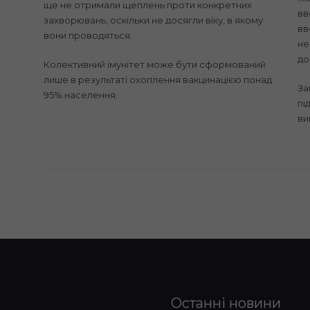
ще не отримали щеплень проти конкретних
вв
захворювань, оскільки не досягли віку, в якому
вв
вони проводяться.
не
до
Колективний імунітет може бути сформований
лише в результаті охоплення вакцинацією понад
За
95% населення.
пі
ви
Останні новини