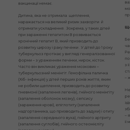
ва
вакцинації немає.
мо
пр
Дитина, яка не отримала щеплення,
наражається на великий ризик захворіти й
Що
отримати ускладнення . Зокрема, у таких дітей
при зараженні гепатитом В розвивається
Бе
хронічний гепатит В, який призводить до
ча
розвитку цирозу і раку печінки . У дітей до 1 року
Ре
туберкульоз протікає у вигляді генералізованної
по
форми – з ураженням печінки, нирок, кісток.
з 
Часто він викликає ураження мозкових –
ст
туберкульозний менінгіт. Гемофільна паличка
– 
(Хіб- інфекція) у дітей перших років життя, яким
не робили щеплення, призводить до розвитку
Не
пневмонії (запалення легенів), гнійного менінгіту
ре
(запалення оболонок мозку), сепсису
зд
(зараження крові), епіглотиту (запалення
зб
надгортанника, що призводить до задухи) і отиту
– 
(запалення середнього вуха), гнійного артриту
її
(запалення суглобів), гнійного остеомієліту