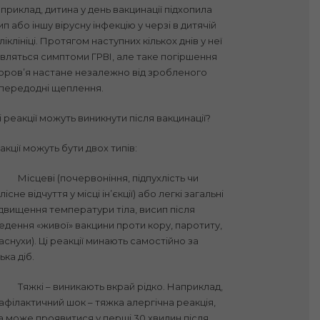
приклад, дитина у день вакцинації підхопила
ип або іншу вірусну інфекцію у черзі в дитячій
ліклініці. Протягом наступних кількох днів у неї
являться симптоми ГРВІ, але таке погіршення
оров’я настане незалежно від зробленого
передодні щеплення.
і реакції можуть виникнути після вакцинації?
акції можуть бути двох типів:
Місцеві (почервоніння, підпухлість чи
лісне відчуття у місці ін’єкції) або легкі загальні
ідвищення температури тіла, висип після
едення «живої» вакцини проти кору, паротиту,
аснухи). Ці реакції минають самостійно за
ька діб.
Тяжкі – виникають вкрай рідко. Наприклад,
афілактичний шок – тяжка алергічна реакція,
а може проявитися у перші 30 хвилин після