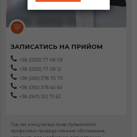
ЗАПИСАТИСЬ НА ПРИЙОМ
+38 (0332) 77 08 09
+38 (0332) 77 08 12
+38 (050) 378 70 70
+38 (050) 378 60 60
+38 (067) 332 73 63
Під час консультації лікар-пульмонолог
професійно проведе клінічне обстеження,