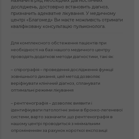
назначить ряд необхідних діагностичних
досліджень, достовірно встановить діагноз,
призначить адекватне лікування. У медичному
центрі «Благомед» Ви маєте можливість отримати
кваліфіковану консультацію пульмонолога.
Для комплексного обстеження пацієнтів при
необхідності на базі нашого медичного центру
проводять додаткові методи діагностики, такі як:
– спірографія – проведення дослідження функції
зовнішнього дихання, цей метод дозволяє
веріфікувати клінічний діагноз, спланувати
оптимальні режими лікування
– рентгенографія – дозволяє виявити і
ідентифікувати патологічні зміни в бронхо-легеневої
системи, варто зазначити ,що рентгенографія в
нашому центрі проводиться з мінімальним
опроміненням за рахунок короткої експозиції