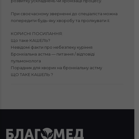
розвитку ускладнень чи хронізації процесу.
При своєчасному зверненні до спеціаліста можна
попередити будь-яку хворобу та пролікувати її.
КОРИСНІ ПОСИЛАННЯ:
Що таке КАШЕЛЬ?
Невідомі факти про небезпеку куріння
Бронхіальна астма — питання / відповіді
пульмонолога
Порадник для хворих на бронхіальну астму
ЩО ТАКЕ КАШЕЛЬ ?