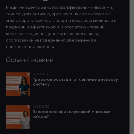
Медичний центр з висококваліфікованими лікарями,
точною діагностикою, призначенням медикаментів
згідно європейських стандартів доказової медицини в
поєднанні з ефективною фізіотерапією – повний
комплекс медичної допомоги високого рівня,
спрямований на повернення, збереження а
примноження здоров’я
Останні новини
05.08.2026
Тривожні розлади та їх вплив на нервову
систему
05.08.2026
Запоморочення і слух : який між ними
зв'язок?