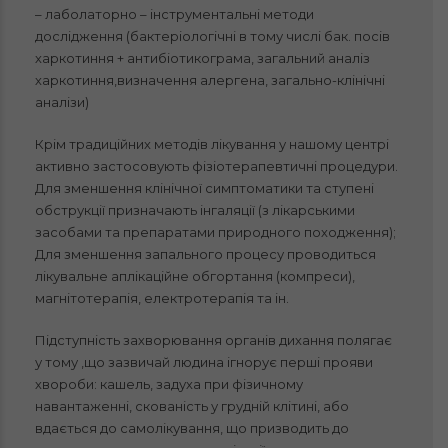
– лаболаторно – інструментальні методи
дослідження (бактеріологічні в тому числі бак. посів
харкотиння + антибіотикограма, загальний аналіз
харкотиння,визначення алергена, загально-клінічні
аналізи)
Крім традиційних методів лікування у нашому центрі
активно застосовують фізіотерапевтичні процедури.
Для зменшення клінічної симптоматики та ступені
обструкції призначають інгаляції (з лікарськими
засобами та препаратами природного походження);
Для зменшення запального процесу проводиться
лікувальне аплікаційне обгортання (компреси),
магнітотерапія
,
електротерапія
та ін.
Підступність захворювання органів дихання полягає
у тому ,що зазвичай людина ігнорує перші прояви
хвороби: кашель, задуха при фізичному
навантаженні, скованість у грудній клітині, або
вдається до самолікування, що призводить до