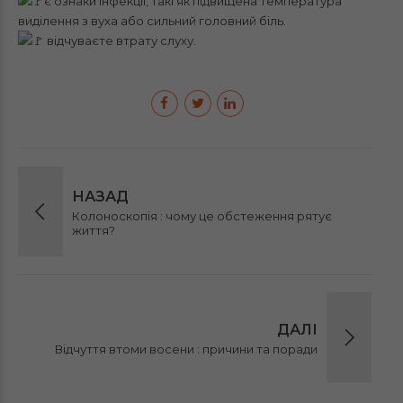
є ознаки інфекції, такі як підвищена температура
виділення з вуха або сильний головний біль.
відчуваєте втрату слуху.
НАЗАД
Колоноскопія : чому це обстеження рятує
життя?
ДАЛІ
Відчуття втоми восени : причини та поради