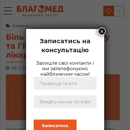
Новини
×
Біль у вухах після грипу
Записатись на
та ГРВІ : рекомендації
консультацію
лікаря
Залиште свої контакти і
08.11.2024
ми зателефонуємо
найближчим часом!
Після перенесеного грипу або вірусної інфекції багато