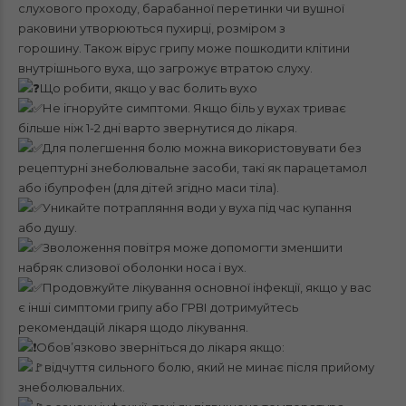
слухового проходу, барабанної перетинки чи вушної
раковини утворюються пухирці, розміром з
горошину. Також вірус грипу може пошкодити клітини
внутрішнього вуха, що загрожує втратою слуху.
Що робити, якщо у вас болить вухо
Не ігноруйте симптоми. Якщо біль у вухах триває
більше ніж 1-2 дні варто звернутися до лікаря.
Для полегшення болю можна використовувати без
рецептурні знеболювальне засоби, такі як парацетамол
або ібупрофен (для дітей згідно маси тіла).
Уникайте потрапляння води у вуха під час купання
або душу.
Зволоження повітря може допомогти зменшити
набряк слизової оболонки носа і вух.
Продовжуйте лікування основної інфекції, якщо у вас
є інші симптоми грипу або ГРВІ дотримуйтесь
рекомендацій лікаря щодо лікування.
Обов’язково зверніться до лікаря якщо:
відчуття сильного болю, який не минає після прийому
знеболювальних.