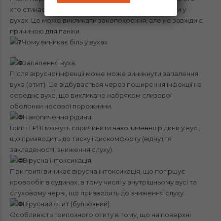
хто стикається з неприємним симптомом — болем у
вухах. Це може викликати занепокоєння, але не завжди є
причиною для паніки.
Чому виникає біль у вухах
Запалення вуха.
Після вірусної інфекції може може виникнути запалення
вуха (отит). Це відбувається через поширення інфекції на
середнє вухо, що викликане набряком слизової
оболонки носової порожнини.
Накопичення рідини.
Грип і ГРВІ можуть спричинити накопичення рідини у вусі,
що призводить до тиску і дискомфорту (відчуття
закладеності, зниження слуху).
Вірусна інтоксикація.
При грипі виникає вірусна інтоксикація, що погіршує
кровообіг в судинах, в тому числі у внутрішньому вусі та
слуховому нерві, що призводить до зниження слуху.
Вірусний отит (бульозний).
Особливість грипозного отиту в тому, що на поверхні