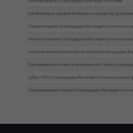
Електрофорез (1 процедура без вартості ліків)
Комбінована терапія больового синдрому (ультразв
Лазеротерапія (1 процедура без вартості консульта
Магнітотерапія (1 процедура без вартості консульта
Небулайзерна (інгаляційна) терапія (1 процедура без
Промивання носової порожнини по Проетцу (кукуш
Тубус-УФО (1 процедура без вартості консультації 
Ультразвукова терапія (1 процедура без вартості ко