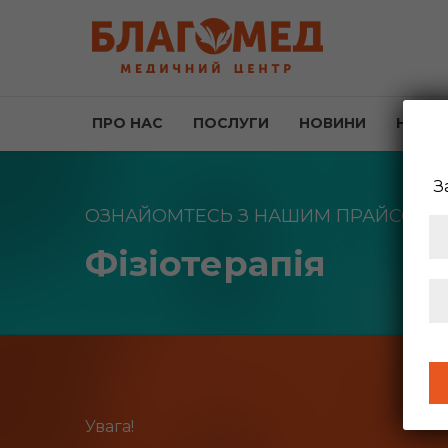
ПРО НАС
ПОСЛУГИ
НОВИНИ
НАША
З
ОЗНАЙОМТЕСЬ З НАШИМ ПРАЙСОМ
Фізіотерапія
Увага!