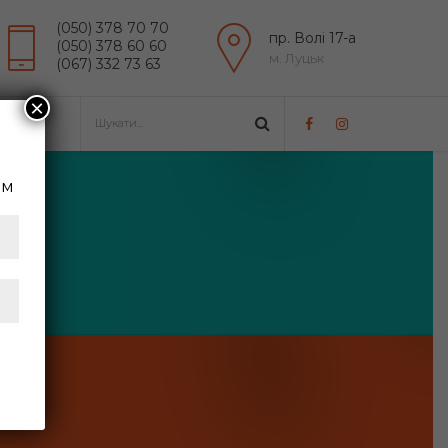
(050) 378 70 70
пр. Волі 17-а
(050) 378 60 60
м. Луцьк
(067) 332 73 63
×
им