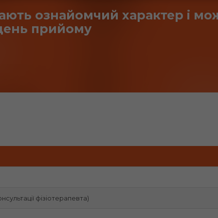
 мають ознайомчий характер і мож
 день прийому
онсультації фізіотерапевта)