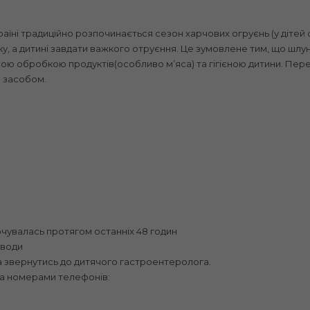
у країні традиційно розпочинається сезон харчових огруєнь (у діт
, а дитині завдати важкого отруєння. Це зумовлене тим, що шлу
ною обробкою продуктів(особливо мʼяса) та гігієною дитини. Пере
м засобом.
?
рчувалась протягом останніх 48 годин
 води
а звернутись до дитячого гастроентеролога.
за номерами телефонів: