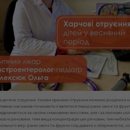
 дитяче отруєння. Умовні причини отруєння можемо розділити на
илавках магазинів починають зʼявлятися перші ранні овочі та фру
и відрізняються за своїми смаковими якостями, але і за хімічним 
люючі речовини. Чим вища концентрація цих речовин, тим небезп
льного віку- ранні овочі та фрукти слід давати з обережністю, о