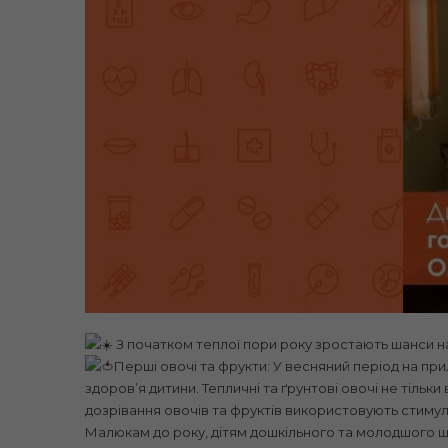
З початком теплої пори року зростають шанси на
Перші овочі та фрукти: У весняний період на пр
здоровʼя дитини. Тепличні та ґрунтові овочі не тільк
дозрівання овочів та фруктів використовують стиму
Малюкам до року, дітям дошкільного та молодшого шкі