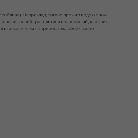
ей особливо). Наприклад, погано промиті водою овочі
нково кишковий тракт дитини вразливіший до різних
д вживанням їжі на природі слід обовʼязково