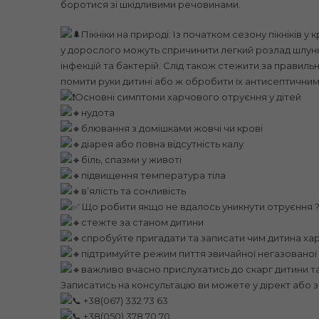
боротися зі шкідливими речовинами.
Пікніки на природі: Із початком сезону пікніків 
у дорослого можуть спричинити легкий розлад шлунку
інфекцій та бактерій. Слід також стежити за правиль
помити руки дитині або ж обробити їх антисептични
Основні симптоми харчового отруєння у дітей
нудота
блювання з домішками жовчі чи крові
діарея або повна відсутність калу
біль, спазми у животі
підвищення температура тіла
вʼялість та сонливість
Що робити якщо не вдалось уникнути отруєння 
стежте за станом дитини
спробуйте пригадати та записати чим дитина ха
підтримуйте режим пиття звичайної негазованої
важливо вчасно прислухатись до скарг дитини т
Записатись на консультацію ви можете у дірект або 
+38(067) 332 73 63
+38(050) 378 70 70