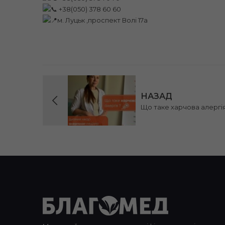
+38(050) 378 60 60
м. Луцьк ,проспект Волі 17а
НАЗАД
Що таке харчова алергі