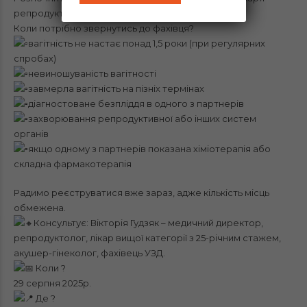
репродуктолога
Коли потрібно звернутись до фахівця?
вагітність не настає понад 1,5 роки (при регулярних
спробах)
невиношуваність вагітності
завмерла вагітність на пізніх термінах
діагностоване безпліддя в одного з партнерів
захворювання репродуктивної або інших систем
органів
якщо одному з партнерів показана хіміотерапія або
складна фармакотерапія
Радимо реєструватися вже зараз, адже кількість місць
обмежена.
Консультує: Вікторія Гудзяк – медичний директор,
репродуктолог, лікар вищої категорії з 25-річним стажем,
акушер-гінеколог, фахівець УЗД.
Коли ?
29 серпня 2025р.
Де ?