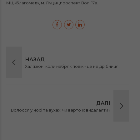
МЦ «Благомед», м. Луцьк ,проспект Волі 17а.
НАЗАД
Халязіон: коли набряк повік - це не дрібниця!
ДАЛІ
Волосся у носі та вухах: чи варто їх видалаяти?