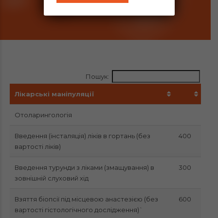
Пошук:
Лікарські маніпуляції
Отоларингологія
Введення (інсталяція) ліків в гортань (без
400
вартості ліків)
Введення турунди з ліками (змащування) в
300
зовнішній слуховий хід
Взяття біопсії під місцевою анастезією (без
600
вартості гістологічного дослідження)`