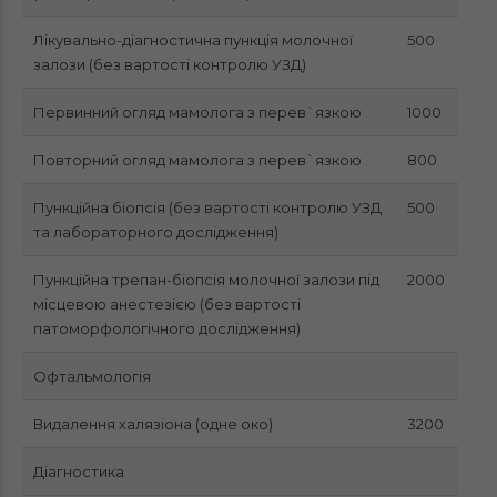
Лікувально-діагностична пункція молочної
500
залози (без вартості контролю УЗД)
Первинний огляд мамолога з перев`язкою
1000
Повторний огляд мамолога з перев`язкою
800
Пункційна біопсія (без вартості контролю УЗД
500
та лабораторного дослідження)
Пункційна трепан-біопсія молочної залози під
2000
місцевою анестезією (без вартості
патоморфологічного дослідження)
Офтальмологія
Видалення халязіона (одне око)
3200
Діагностика