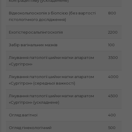
контрацептиву (ускладенене)
Відеокольпоскопія з біопсією (без вартості
800
гістологічного дослідження)
Ехогістеросальпінгоскопія
2200
Забір вагінальних мазків
100
Лікування патології шийки матки апаратом
3500
«Сургітрон»
Лікування патології шийки матки апаратом
4000
«Сургітрон» (середньої важкості)
Лікування патології шийки матки апаратом
4500
«Сургітрон» (ускладнене)
Огляд вагітної
400
Огляд гінекологічний
500