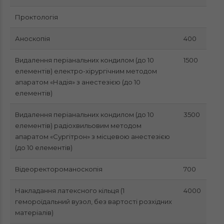
Проктологія
Аноскопія
400
Видалення періанальних кондилом (до 10
1500
елементів) електро-хірургічним методом
апаратом «Надія» з анестезією (до 10
елементів)
Видалення періанальних кондилом (до 10
3500
елементів) радіохвильовим методом
апаратом «Сургітрон» з місцевою анестезією
(до 10 елементів)
Відеоректороманоскопія
700
Накладання латексного кільця (1
4000
гемороїдальний вузол, без вартості розхідних
матеріалів)