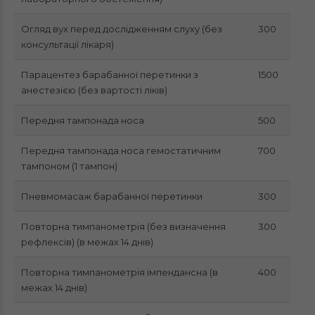
Огляд вух перед дослідженням слуху (без
300
консультації лікаря)
Парацентез барабанної перетинки з
1500
анестезією (без вартості ліків)
Передня тампонада носа
500
Передня тампонада носа гемостатичним
700
тампоном (1 тампон)
Пневмомасаж барабанної перетинки
300
Повторна тимпанометрія (без визначення
300
рефлексів) (в межах 14 днів)
Повторна тимпанометрія імпендансна (в
400
межах 14 днів)