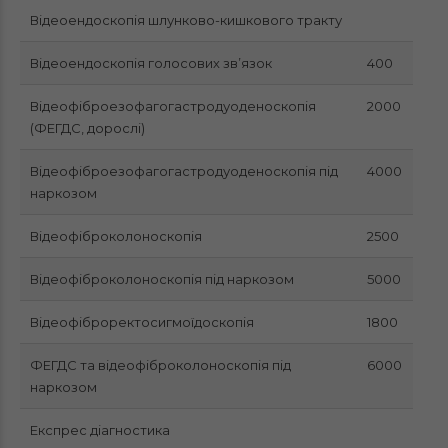
Відеоендоскопія шлунково-кишкового тракту
Відеоендоскопія голосових зв’язок
400
Відеофіброезофагогастродуоденоскопія
2000
(ФЕГДС, дорослі)
Відеофіброезофагогастродуоденоскопія під
4000
наркозом
Відеофіброколоноскопія
2500
Відеофіброколоноскопія під наркозом
5000
Відеофіброректосигмоїдоскопія
1800
ФЕГДС та відеофіброколоноскопія під
6000
наркозом
Експрес діагностика