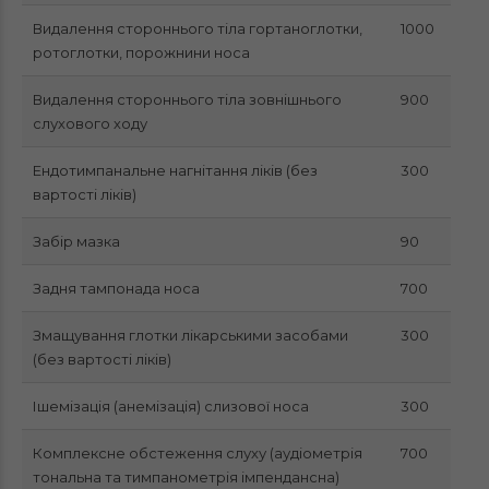
Видалення стороннього тіла гортаноглотки,
1000
ротоглотки, порожнини носа
Видалення стороннього тіла зовнішнього
900
слухового ходу
Ендотимпанальне нагнітання ліків (без
300
вартості ліків)
Забір мазка
90
Задня тампонада носа
700
Змащування глотки лікарськими засобами
300
(без вартості ліків)
Ішемізація (анемізація) слизової носа
300
Комплексне обстеження слуху (аудіометрія
700
тональна та тимпанометрія імпендансна)