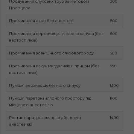
Продування слухових труб за методом
300
Політцера
Промивання атіка без анестезії
600
Промивання верхньощелепового синуса (без
600
вартості ліків)
Промивання зовнішнього слухового ходу
500
Промивання лакун мигдаликів шприцом (без
550
вартості ліків)
Пункція верхньощелепного синусу
1300
Пункція паратонзилярного простору під
1100
місцевою анестезією
Розтин паратонзиляного абсцесу з
1400
анестезією