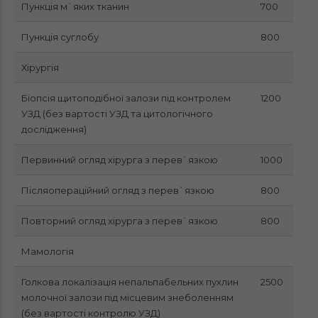
Пункція м`яких тканин
700
Пункція суглобу
800
Хірургія
Біопсія щитоподібної залози під контролем
1200
УЗД (без вартості УЗД та цитологічного
дослідження)
Первинний огляд хірурга з перев`язкою
1000
Післяопераційний огляд з перев`язкою
800
Повторний огляд хірурга з перев`язкою
800
Мамологія
Голкова локалізація непальпабельних пухлин
2500
молочної залози під місцевим знеболенням
(без вартості контролю УЗД)