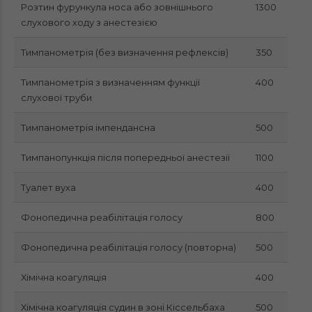
Розтин фурункула носа або зовнішнього
1300
слухового ходу з анестезією
Тимпанометрія (без визначення рефлексів)
350
Тимпанометрія з визначенням функції
400
слухової труби
Тимпанометрія імпендансна
500
Тимпанопункція після попередньої анестезії
1100
Туалет вуха
400
Фонопедична реабілітація голосу
800
Фонопедична реабілітація голосу (повторна)
500
Хімічна коагуляція
400
Хімічна коагуляція судин в зоні Кіссельбаха
500