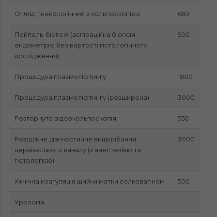
Огляд гінекологічний з кольпоскопією
650
Пайпель-біопсія (аспіраційна біопсія
500
ендометрію без вартості гістологічного
дослідження)
Процедура плазмоліфтингу
1800
Процедура плазмоліфтингу (розширена)
3000
Розгорнута відеокольпоскопія
550
Роздільне діагностичне вишкрібання
3000
цервікального каналу (з анестезією та
гістологією)
Хіміічна коагуляція шийки матки солковагіном
500
Урологія