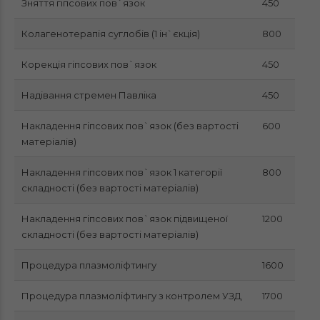
Зняття гіпсових пов`язок
450
Колагенотерапія суглобів (1 ін`єкція)
800
Корекція гіпсових пов`язок
450
Надівання стремен Павліка
450
Накладення гіпсових пов`язок (без вартості
600
матеріалів)
Накладення гіпсових пов`язок 1 категорії
800
складності (без вартості матеріалів)
Накладення гіпсових пов`язок підвищеної
1200
складності (без вартості матеріалів)
Процедура плазмоліфтингу
1600
Процедура плазмоліфтингу з контролем УЗД
1700