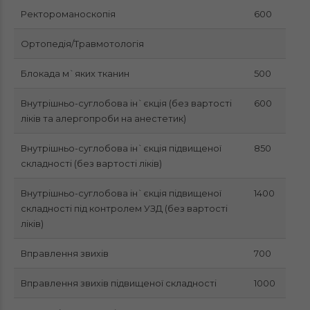
Ректороманоскопія
600
Ортопедія/Травмотологія
Блокада м`яких тканин
500
Внутрішньо-суглобова ін`єкція (без вартості
600
ліків та алергопроби на анестетик)
Внутрішньо-суглобова ін`єкція підвищеної
850
складності (без вартості ліків)
Внутрішньо-суглобова ін`єкція підвищеної
1400
складності під контролем УЗД (без вартості
ліків)
Вправлення звихів
700
Вправлення звихів підвищеної складності
1000