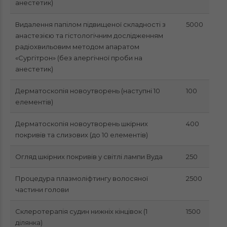
анестетик)
Видалення папілом підвищеної складності з
5000
анастезією та гістологічним дослідженням
радіохвильовим методом апаратом
«Сургітрон» (без алергічної проби на
анестетик)
Дерматоскопія новоутворень (наступні 10
100
елементів)
Дерматоскопія новоутворень шкірних
400
покривів та слизових (до 10 елементів)
Огляд шкірних покривів у світлі лампи Вуда
250
Процедура плазмоліфтингу волосяної
2500
частини голови
Склеротерапія судин нижніх кінцівок (1
1500
ділянка)