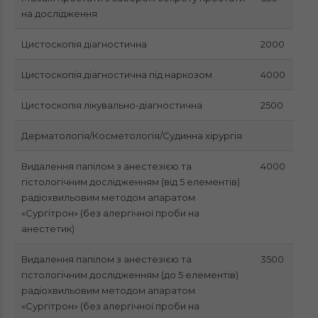
на дослідження
Цистоскопія діагностична
2000
Цистоскопія діагностична під наркозом
4000
Цистоскопія лікувально-діагностична
2500
Дерматологія/Косметологія/Судинна хірургія
Видалення папілом з анестезією та
4000
гістологічним дослідженням (від 5 елементів)
радіохвильовим методом апаратом
«Сургітрон» (без алергічної проби на
анестетик)
Видалення папілом з анестезією та
3500
гістологічним дослідженням (до 5 елементів)
радіохвильовим методом апаратом
«Сургітрон» (без алергічної проби на