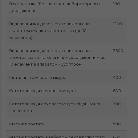
Взяття мазка (без вартості лабораторного
100
дослідження)
Видалення кондилом статевих органів
1200
апаратом «Надія» з анестезією (до 10
елементів)
Видалення кондилом статевих органів з
3500
анестезією та гістологічним дослідженням до
10 елементів апаратом «Сургітрон»
Інстиляція сечового міхура
400
Катетеризація сечового міхура
600
Катетеризація сечового міхура підвищеної
700
складності
Масаж простати
500
Масаж простати з забором секрету простати
650