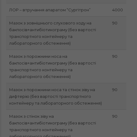
ЛОР – втручання апаратом “Сургітрон”
4000
Мазок з зовнішнього слухового ходу на
90
бакпосів+антибіотикограму (без вартості
транспортного контейнеру та
лабораторного обстеження)
Мазок з порожнини носа на
90
бакпосів+антибіотикограму (без вартості
транспортного контейнеру та
лабораторного обстеження)
Мазок з порожнини носа та стінок зіву на
90
дифтерію (без вартості транспортного
контейнеру та лабораторного обстеження)
Мазок з стінок зіву на
90
бакпосів+антибіотикограму (без вартості
транспортного контейнеру та
лабораторного обстеження)