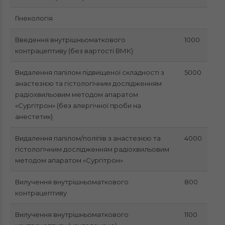
Гінекологія
Введення внутрішньоматкового
1000
контрацептиву (без вартості ВМК)
Видалення папілом підвищеної складності з
5000
анастезією та гістологічним дослідженням
радіохвильовим методом апаратом
«Сургітрон» (без алергічної проби на
анестетик)
Видалення папілом/поліпів з анастезією та
4000
гістологічним дослідженням радіохвильовим
методом апаратом «Сургітрон»
Вилучення внутрішньоматкового
800
контрацептиву
Вилучення внутрішньоматкового
1100