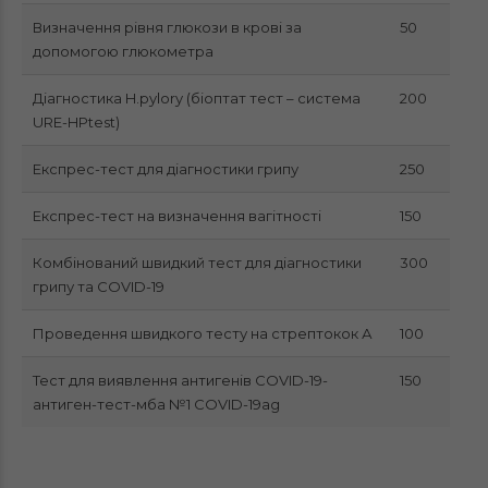
Визначення рівня глюкози в крові за
50
допомогою глюкометра
Діагностика H.pylory (біоптат тест – система
200
URE-HPtest)
Експрес-тест для діагностики грипу
250
Експрес-тест на визначення вагітності
150
Комбінований швидкий тест для діагностики
300
грипу та COVID-19
Проведення швидкого тесту на стрептокок А
100
Тест для виявлення антигенів COVID-19-
150
антиген-тест-мба №1 COVID-19ag