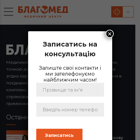
×
Записатись на
консультацію
Медичний центр з висококваліфікованими лікарями,
Залиште свої контакти і
точною діагностикою, призначенням медикаментів
ми зателефонуємо
згідно європейських стандартів доказової медицини в
найближчим часом!
поєднанні з ефективною фізіотерапією – повний
комплекс медичної допомоги високого рівня,
спрямований на повернення, збереження а
примноження здоров’я
Останні новини
05.08.2026
Тривожні розлади та їх вплив на нервову