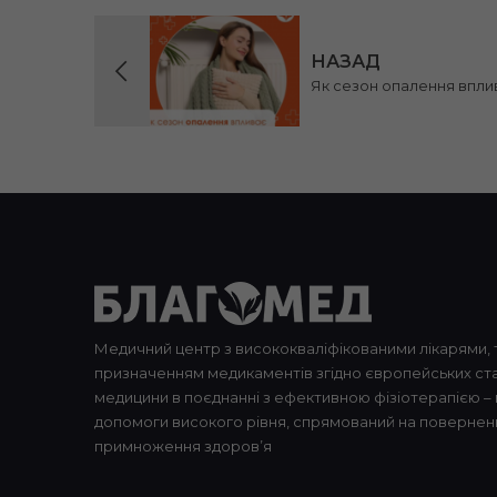
НАЗАД
Як сезон опалення впли
Медичний центр з висококваліфікованими лікарями, 
призначенням медикаментів згідно європейських ста
медицини в поєднанні з ефективною фізіотерапією –
допомоги високого рівня, спрямований на повернен
примноження здоров’я