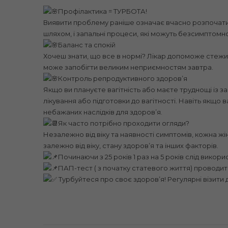
Профілактика = ТУРБОТА!
Виявити проблему раніше означає вчасно розпочати л
шляхом, і запальні процеси, які можуть безсимптомно
Баланс та спокій
Хочеш знати, що все в нормі? Лікар допоможе стежит
може запобігти великим неприємностям завтра.
Контроль репродуктивного здоров’я
Якщо ви плануєте вагітність або маєте труднощі із з
лікування або підготовки до вагітності. Навіть якщо в
небажаних наслідків для здоров’я.
Як часто потрібно проходити огляди?
Незалежно від віку та наявності симптомів, кожна ж
залежно від віку, стану здоровʼя та інших факторів.
Починаючи з 25 років 1 раз на 5 років слід вико
ПАП-тест ( з початку статевого життя) проводитьс
Турбуйтеся про своє здоровʼя! Регулярні візити 