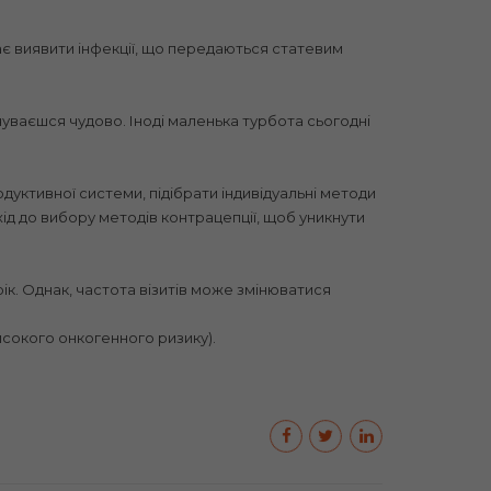
ає виявити інфекції, що передаються статевим
уваєшся чудово. Іноді маленька турбота сьогодні
дуктивної системи, підібрати індивідуальні методи
дхід до вибору методів контрацепції, щоб уникнути
ік. Однак, частота візитів може змінюватися
исокого онкогенного ризику).