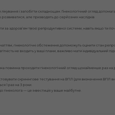
ікування і запобігти складнощам. Гінекологічний огляд допомаг
 розвиватися, але призводять до серйозних наслідків.
и за здоровʼям твоєї репродуктивної системи, навіть якщо ти поч
ачаттям, гінекологічні обстеження допоможуть оцінити стан репро
агітність не входить у ваші плани, важливо мати індивідуальний пі
інка повинна проходити гінекологічний огляд щонайменше раз на р
ристовувати скринінгове тестування на ВПЛ (для визначення ВПЛ в
я 1 раз на 3 роки.
до гінеколога — це інвестиція у ваше майбутне.