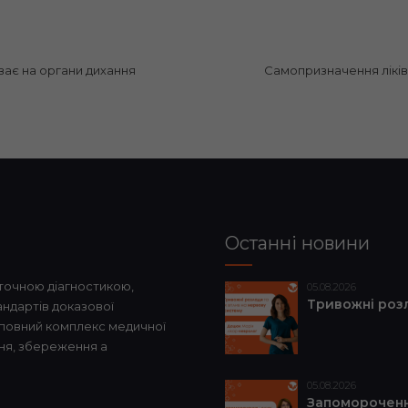
ває на органи дихання
Самопризначення ліків
Останні новини
точною діагностикою,
05.08.2026
Тривожні розл
ндартів доказової
 повний комплекс медичної
ня, збереження а
05.08.2026
Запоморочення