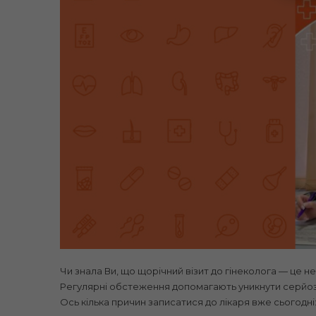
Чи знала Ви, що щорічний візит до гінеколога — це 
Регулярні обстеження допомагають уникнути серйозн
Ось кілька причин записатися до лікаря вже сьогодні