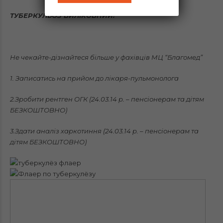
ТУБЕРКУЛЬОЗ ВИЛІКОВНИЙ!
Не чекайте-дізнайтеся більше у фахівців МЦ “Благомед”
1. Записатись на прийом до лікаря-пульмонолога
2.Зробити рентген ОГК (24.03.14 р. – пенсіонерам та дітям
БЕЗКОШТОВНО)
3.Здати аналіз харкотиння (24.03.14 р. – пенсіонерам та
дітям БЕЗКОШТОВНО)