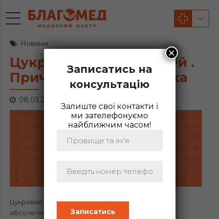
Новини
×
Цукровий діабет у дітей .
Записатись на
Причини та діагностика
консультацію
08.03.2024
Залиште свої контакти і
ми зателефонуємо
найближчим часом!
Цукровий діабет — це аутоімунне захворювання з
абсолютною недостатністю гормону інсуліну, яке