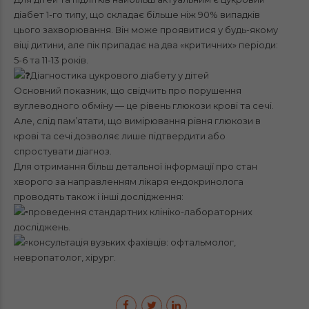
діабет 1-го типу, що складає більше ніж 90% випадків
цього захворювання. Він може проявитися у будь-якому
віці дитини, але пік припадає на два «критичних» періоди:
5-6 та 11-13 років.
Діагностика цукрового діабету у дітей
Основний показник, що свідчить про порушення
вуглеводного обміну — це рівень глюкози крові та сечі.
Але, слід пам’ятати, що вимірювання рівня глюкози в
крові та сечі дозволяє лише підтвердити або
спростувати діагноз.
Для отримання більш детальної інформації про стан
хворого за направленням лікаря ендокринолога
проводять також і інші дослідження:
проведення стандартних клініко-лабораторних
досліджень.
консультація вузьких фахівців: офтальмолог,
невропатолог, хірург.