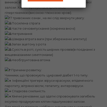
виникає в наслідок загибелі бета-клітин підшлункової
залози. Характеризуються хронічною
гіперглікемією(високою глюкозою крові).
7 тривожних ознак , на які слід звернути увагу:
Посилена спрага
Часте сечовипускання (зокрема вночі)
Нетримання
Швидка втрата ваги (при збереженні апетиту)
Запах ацетону з рота
Сухість в роті, сухість шкірних проявів(в поєднанні з
вищевказаними симптомами)
Необгрунтована втома
Причини розвитку:
Чинники, що провокують цукровий діабет 1-го типу:
Інфекційні тригери: віруси краснухи, епідемічного
паротиту, вітряної віспи, гепатиту, ентеровіруси.
Спадкова схильність.
Хімічні речовини, що здатні спровокувати загибель
інсуліно-продукуючих клітин підшлункової залози.
Для дітей та підлітків найбільш актуальним є цукровий