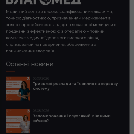
Медичний центр з висококваліфікованими лікарями,
точною діагностикою, призначенням медикаментів
згідно європейських стандартів доказової медицини в
поєднанні з ефективною фізіотерапією – повний
комплекс медичної допомоги високого рівня,
спрямований на повернення, збереження а
примноження здоров’я
Останні новини
05.08.2026
Тривожні розлади та їх вплив на нервову
систему
05.08.2026
Запоморочення і слух : який між ними
зв'язок?