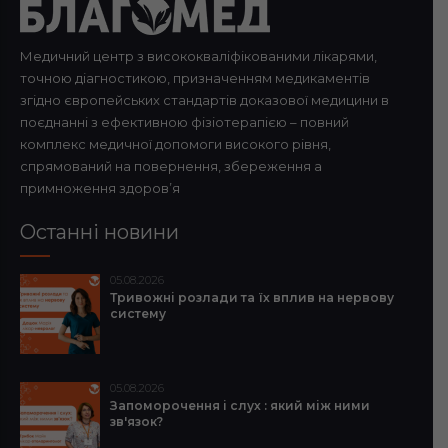
Медичний центр з висококваліфікованими лікарями,
точною діагностикою, призначенням медикаментів
згідно європейських стандартів доказової медицини в
поєднанні з ефективною фізіотерапією – повний
комплекс медичної допомоги високого рівня,
спрямований на повернення, збереження а
примноження здоров’я
Останні новини
05.08.2026
Тривожні розлади та їх вплив на нервову
систему
05.08.2026
Запоморочення і слух : який між ними
зв'язок?