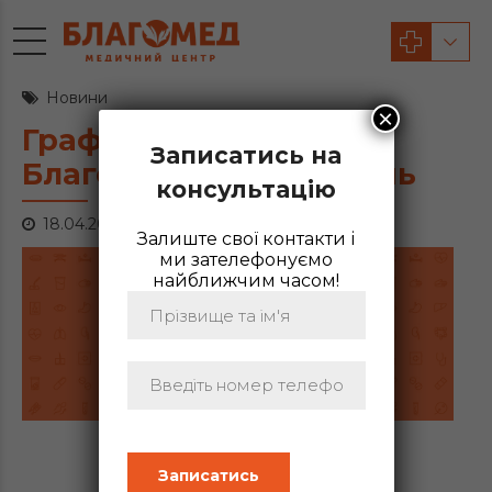
Новини
×
Графік роботи МЦ
Записатись на
Благомед на Великдень
консультацію
18.04.2025
Залиште свої контакти і
ми зателефонуємо
найближчим часом!