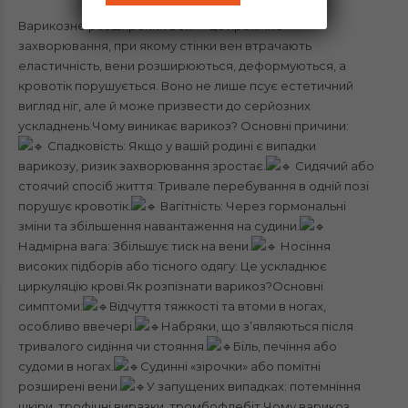
Варикозне розширення вен — це хронічне
захворювання, при якому стінки вен втрачають
еластичність, вени розширюються, деформуються, а
кровотік порушується. Воно не лише псує естетичний
вигляд ніг, але й може призвести до серйозних
ускладнень.Чому виникає варикоз? Основні причини:
Спадковість: Якщо у вашій родині є випадки
варикозу, ризик захворювання зростає.
Сидячий або
стоячий спосіб життя: Тривале перебування в одній позі
порушує кровотік.
Вагітність: Через гормональні
зміни та збільшення навантаження на судини.
Надмірна вага: Збільшує тиск на вени.
Носіння
високих підборів або тісного одягу: Це ускладнює
циркуляцію крові.Як розпізнати варикоз?Основні
симптоми:
Відчуття тяжкості та втоми в ногах,
особливо ввечері.
Набряки, що з’являються після
тривалого сидіння чи стояння.
Біль, печіння або
судоми в ногах.
Судинні «зірочки» або помітні
розширені вени.
У запущених випадках: потемніння
шкіри, трофічні виразки, тромбофлебіт.Чому варикоз