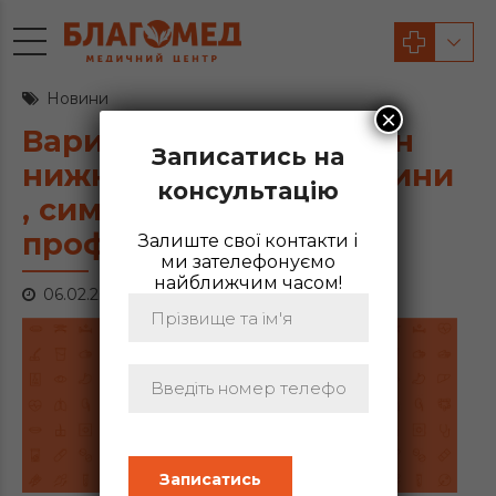
Новини
×
Варикозна хвороба вен
Записатись на
нижніх кінцівок : причини
консультацію
, симптоми та
профілактика
Залиште свої контакти і
ми зателефонуємо
найближчим часом!
06.02.2025