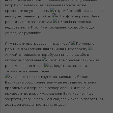
потрібно лікувати?Без лікування варикоз може
призвести до ускладнень:
Тромбофлебіт: Запалення
вен з утворенням тромбів.
Трофічні виразки: Важкі
рани, які довго загоюються.
Хронічна венозна
недостатність: Постійне порушення кровообігу, що
ускладнює рухливість.
Як уникнути прогресування варикозу?
Регулярно
робіть фізичні вправи для стимуляції кровообігу.
Уникайте тривалого перебування на ногах або в
сидячому положенні.
Носіть компресійні панчохи за
рекомендацією лікаря.
Слідкуйте за вагою та
харчуйтеся збалансовано.
Уникайте носіння взуття на високих підборах.
Варикозне розширення вен — це не лише естетична
проблема, а й серйозне захворювання, яке може
призвести до важких ускладнень. Важливо не лише
звертати увагу на перші ознаки, але й вчасно звертатися
до лікаря для діагностики та лікування.