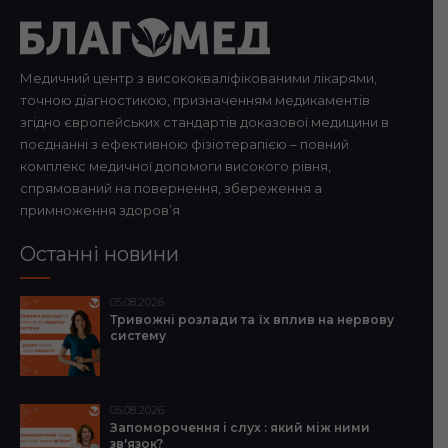
Медичний центр з висококваліфікованими лікарями,
точною діагностикою, призначенням медикаментів
згідно європейських стандартів доказової медицини в
поєднанні з ефективною фізіотерапією – повний
комплекс медичної допомоги високого рівня,
спрямований на повернення, збереження а
примноження здоров’я
Останні новини
05.08.2026
Тривожні розлади та їх вплив на нервову
систему
05.08.2026
Запоморочення і слух : який між ними
зв'язок?